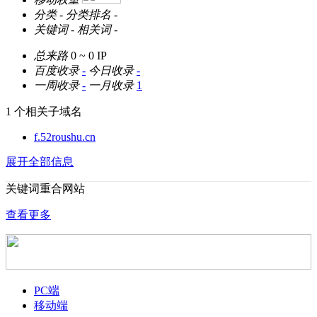
分类
-
分类排名
-
关键词
-
相关词
-
总来路
0 ~ 0
IP
百度收录
-
今日收录
-
一周收录
-
一月收录
1
1 个相关子域名
f.52roushu.cn
展开全部信息
关键词重合网站
查看更多
PC端
移动端