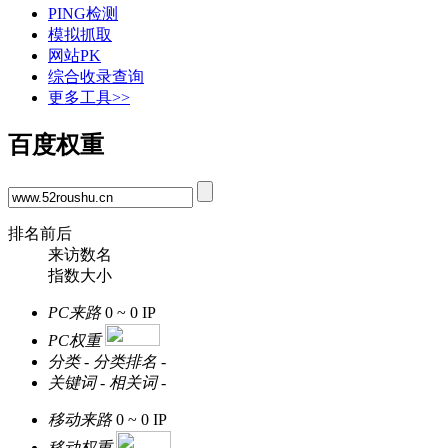
PING检测
模拟抓取
网站PK
综合收录查询
更多工具>>
百度权重
排名前后
来访数名
指数大小
PC来路
0 ~ 0
IP
PC权重
分类
-
分类排名
-
关键词
-
相关词
-
移动来路
0 ~ 0
IP
移动权重