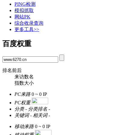
PING检测
模拟抓取
网站PK
综合收录查询
更多工具>>
百度权重
排名前后
来访数名
指数大小
PC来路
0 ~ 0
IP
PC权重
分类
-
分类排名
-
关键词
-
相关词
-
移动来路
0 ~ 0
IP
移动权重