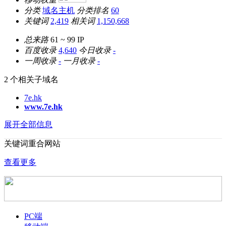
分类
域名主机
分类排名
60
关键词
2,419
相关词
1,150,668
总来路
61 ~ 99
IP
百度收录
4,640
今日收录
-
一周收录
-
一月收录
-
2 个相关子域名
7e.hk
www.7e.hk
展开全部信息
关键词重合网站
查看更多
PC端