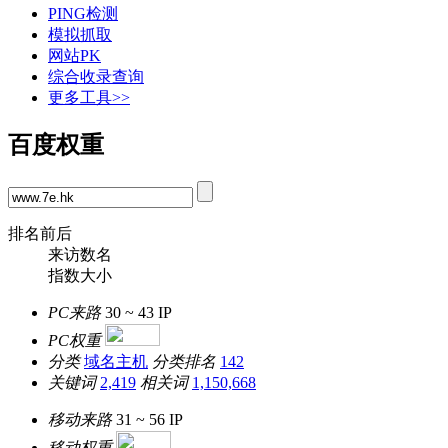
PING检测
模拟抓取
网站PK
综合收录查询
更多工具>>
百度权重
排名前后
来访数名
指数大小
PC来路
30 ~ 43
IP
PC权重
分类
域名主机
分类排名
142
关键词
2,419
相关词
1,150,668
移动来路
31 ~ 56
IP
移动权重