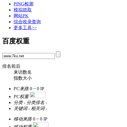
PING检测
模拟抓取
网站PK
综合收录查询
更多工具>>
百度权重
排名前后
来访数名
指数大小
PC来路
0 ~ 0
IP
PC权重
分类
-
分类排名
-
关键词
-
相关词
-
移动来路
0 ~ 0
IP
移动权重