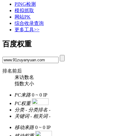
PING检测
模拟抓取
网站PK
综合收录查询
更多工具>>
百度权重
排名前后
来访数名
指数大小
PC来路
0 ~ 0
IP
PC权重
分类
-
分类排名
-
关键词
-
相关词
-
移动来路
0 ~ 0
IP
移动权重