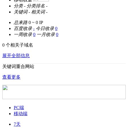
分类
-
分类排名
-
关键词
-
相关词
-
总来路
0 ~ 0
IP
百度收录
-
今日收录
0
一周收录
0
一月收录
0
0 个相关子域名
展开全部信息
关键词重合网站
查看更多
PC端
移动端
7天