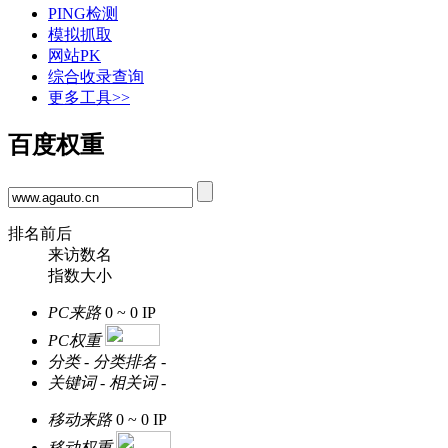
PING检测
模拟抓取
网站PK
综合收录查询
更多工具>>
百度权重
排名前后
来访数名
指数大小
PC来路
0 ~ 0
IP
PC权重
分类
-
分类排名
-
关键词
-
相关词
-
移动来路
0 ~ 0
IP
移动权重