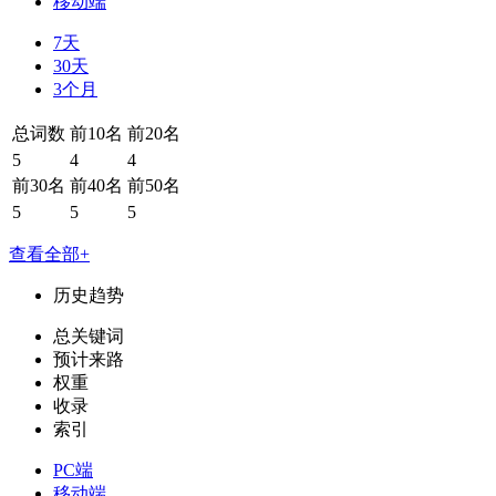
移动端
7天
30天
3个月
总词数
前10名
前20名
5
4
4
前30名
前40名
前50名
5
5
5
查看全部+
历史趋势
总关键词
预计来路
权重
收录
索引
PC端
移动端