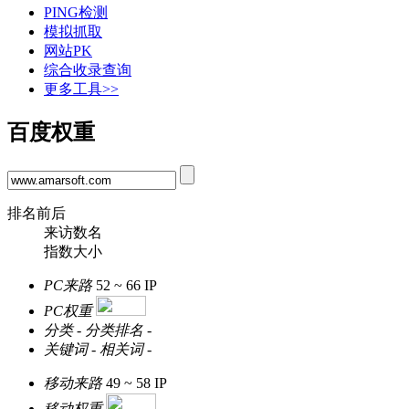
PING检测
模拟抓取
网站PK
综合收录查询
更多工具>>
百度权重
排名前后
来访数名
指数大小
PC来路
52 ~ 66
IP
PC权重
分类
-
分类排名
-
关键词
-
相关词
-
移动来路
49 ~ 58
IP
移动权重