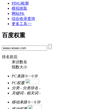
PING检测
模拟抓取
网站PK
综合收录查询
更多工具>>
百度权重
排名前后
来访数名
指数大小
PC来路
0 ~ 0
IP
PC权重
分类
-
分类排名
-
关键词
-
相关词
-
移动来路
0 ~ 0
IP
移动权重