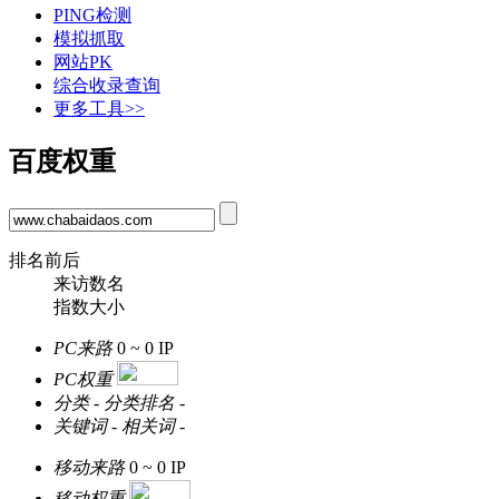
PING检测
模拟抓取
网站PK
综合收录查询
更多工具>>
百度权重
排名前后
来访数名
指数大小
PC来路
0 ~ 0
IP
PC权重
分类
-
分类排名
-
关键词
-
相关词
-
移动来路
0 ~ 0
IP
移动权重