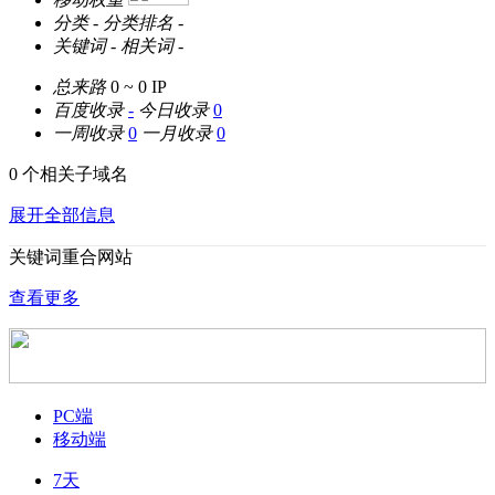
分类
-
分类排名
-
关键词
-
相关词
-
总来路
0 ~ 0
IP
百度收录
-
今日收录
0
一周收录
0
一月收录
0
0 个相关子域名
展开全部信息
关键词重合网站
查看更多
PC端
移动端
7天