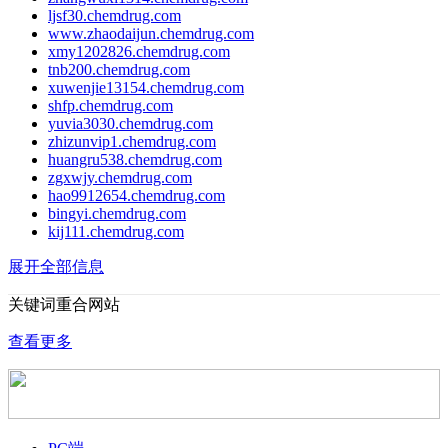
ljsf30.chemdrug.com
www.zhaodaijun.chemdrug.com
xmy1202826.chemdrug.com
tnb200.chemdrug.com
xuwenjie13154.chemdrug.com
shfp.chemdrug.com
yuvia3030.chemdrug.com
zhizunvip1.chemdrug.com
huangru538.chemdrug.com
zgxwjy.chemdrug.com
hao9912654.chemdrug.com
bingyi.chemdrug.com
kij111.chemdrug.com
展开全部信息
关键词重合网站
查看更多