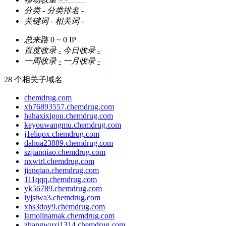
分类
-
分类排名
-
关键词
-
相关词
-
总来路
0 ~ 0
IP
百度收录
-
今日收录
-
一周收录
-
一月收录
-
28 个相关子域名
chemdrug.com
xh76893557.chemdrug.com
hahaxixigou.chemdrug.com
keyouwangmu.chemdrug.com
j1eliqox.chemdrug.com
dahua23889.chemdrug.com
szjianqiao.chemdrug.com
nxwtrl.chemdrug.com
jianqiao.chemdrug.com
111qqq.chemdrug.com
yk56789.chemdrug.com
lyjstwa3.chemdrug.com
xhs3doy9.chemdrug.com
lamolinamak.chemdrug.com
zhangwuxi1314.chemdrug.com