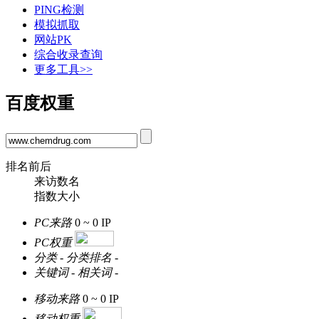
PING检测
模拟抓取
网站PK
综合收录查询
更多工具>>
百度权重
排名前后
来访数名
指数大小
PC来路
0 ~ 0
IP
PC权重
分类
-
分类排名
-
关键词
-
相关词
-
移动来路
0 ~ 0
IP
移动权重