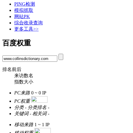
PING检测
模拟抓取
网站PK
综合收录查询
更多工具>>
百度权重
排名前后
来访数名
指数大小
PC来路
0 ~ 0
IP
PC权重
分类
-
分类排名
-
关键词
-
相关词
-
移动来路
1 ~ 1
IP
移动权重