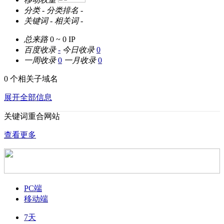
分类
-
分类排名
-
关键词
-
相关词
-
总来路
0 ~ 0
IP
百度收录
-
今日收录
0
一周收录
0
一月收录
0
0 个相关子域名
展开全部信息
关键词重合网站
查看更多
PC端
移动端
7天