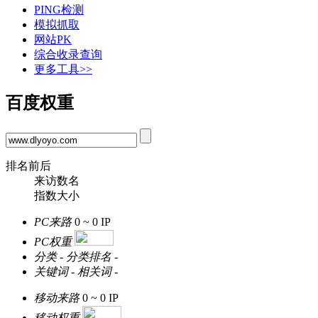
PING检测
模拟抓取
网站PK
综合收录查询
更多工具>>
百度权重
排名前后
来访数名
指数大小
PC来路
0 ~ 0
IP
PC权重
分类
-
分类排名
-
关键词
-
相关词
-
移动来路
0 ~ 0
IP
移动权重