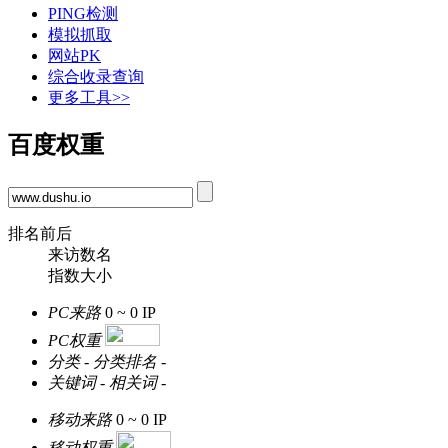
PING检测
模拟抓取
网站PK
综合收录查询
更多工具>>
百度权重
排名前后
来访数名
指数大小
PC来路
0 ~ 0
IP
PC权重
分类
-
分类排名
-
关键词
-
相关词
-
移动来路
0 ~ 0
IP
移动权重