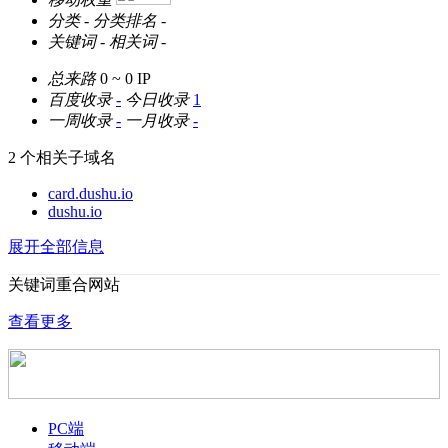
分类
-
分类排名
-
关键词
-
相关词
-
总来路
0 ~ 0
IP
百度收录
-
今日收录
1
一周收录
-
一月收录
-
2 个相关子域名
card.dushu.io
dushu.io
展开全部信息
关键词重合网站
查看更多
PC端