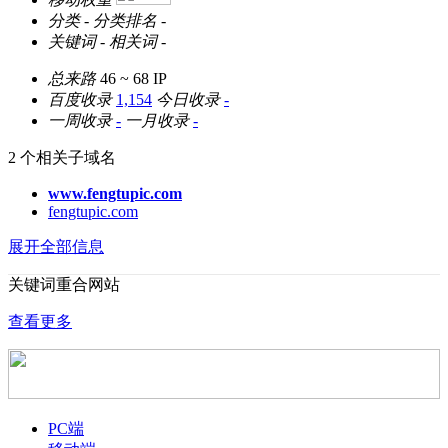
分类
-
分类排名
-
关键词
-
相关词
-
总来路
46 ~ 68
IP
百度收录
1,154
今日收录
-
一周收录
-
一月收录
-
2 个相关子域名
www.fengtupic.com
fengtupic.com
展开全部信息
关键词重合网站
查看更多
PC端