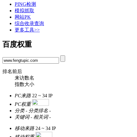
PING检测
模拟抓取
网站PK
综合收录查询
更多工具>>
百度权重
排名前后
来访数名
指数大小
PC来路
22 ~ 34
IP
PC权重
分类
-
分类排名
-
关键词
-
相关词
-
移动来路
24 ~ 34
IP
移动权重