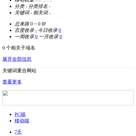
分类
-
分类排名
-
关键词
-
相关词
-
总来路
0 ~ 0
IP
百度收录
-
今日收录
0
一周收录
0
一月收录
0
0 个相关子域名
展开全部信息
关键词重合网站
查看更多
PC端
移动端
7天