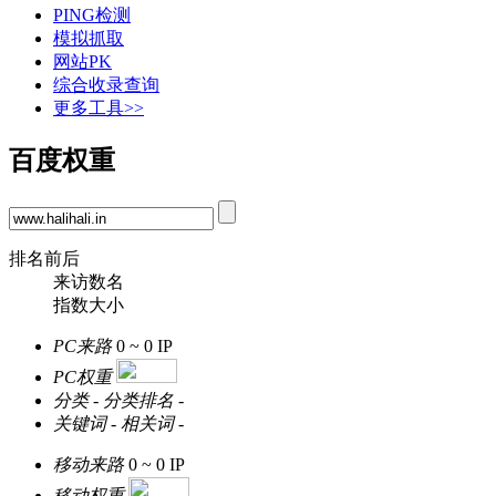
PING检测
模拟抓取
网站PK
综合收录查询
更多工具>>
百度权重
排名前后
来访数名
指数大小
PC来路
0 ~ 0
IP
PC权重
分类
-
分类排名
-
关键词
-
相关词
-
移动来路
0 ~ 0
IP
移动权重