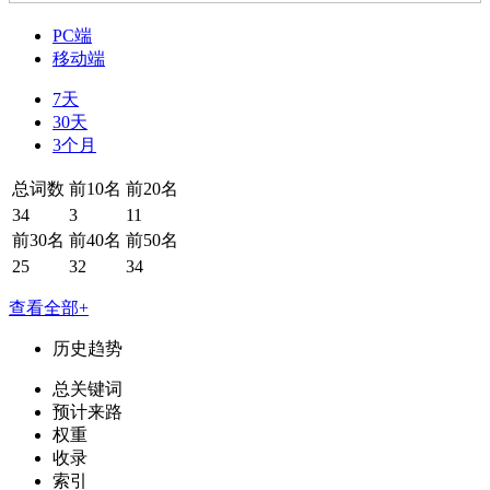
PC端
移动端
7天
30天
3个月
总词数
前10名
前20名
34
3
11
前30名
前40名
前50名
25
32
34
查看全部+
历史趋势
总关键词
预计来路
权重
收录
索引