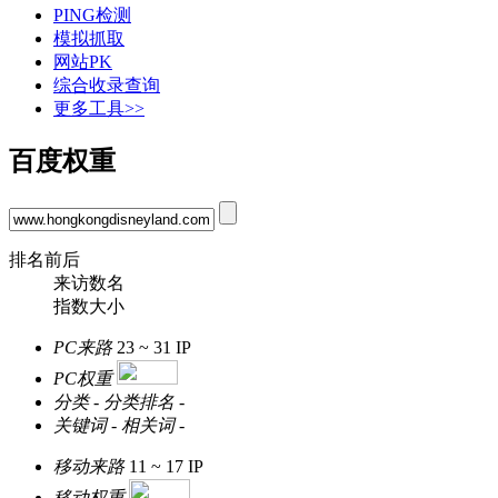
PING检测
模拟抓取
网站PK
综合收录查询
更多工具>>
百度权重
排名前后
来访数名
指数大小
PC来路
23 ~ 31
IP
PC权重
分类
-
分类排名
-
关键词
-
相关词
-
移动来路
11 ~ 17
IP
移动权重