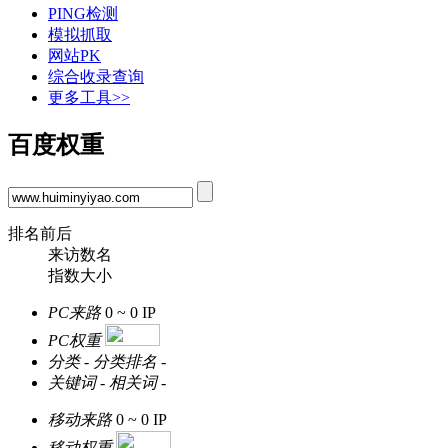
PING检测
模拟抓取
网站PK
综合收录查询
更多工具>>
百度权重
排名前后
来访数名
指数大小
PC来路
0 ~ 0
IP
PC权重
分类
-
分类排名
-
关键词
-
相关词
-
移动来路
0 ~ 0
IP
移动权重