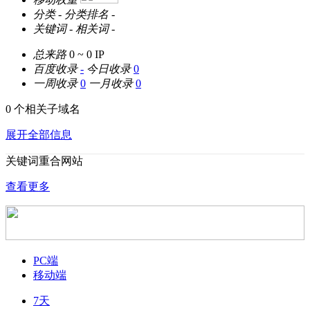
分类
-
分类排名
-
关键词
-
相关词
-
总来路
0 ~ 0
IP
百度收录
-
今日收录
0
一周收录
0
一月收录
0
0 个相关子域名
展开全部信息
关键词重合网站
查看更多
PC端
移动端
7天