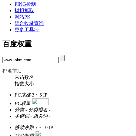
PING检测
模拟抓取
网站PK
综合收录查询
更多工具>>
百度权重
排名前后
来访数名
指数大小
PC来路
3 ~ 5
IP
PC权重
分类
-
分类排名
-
关键词
-
相关词
-
移动来路
7 ~ 10
IP
移动权重