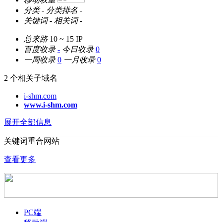
分类
-
分类排名
-
关键词
-
相关词
-
总来路
10 ~ 15
IP
百度收录
-
今日收录
0
一周收录
0
一月收录
0
2 个相关子域名
i-shm.com
www.i-shm.com
展开全部信息
关键词重合网站
查看更多
PC端