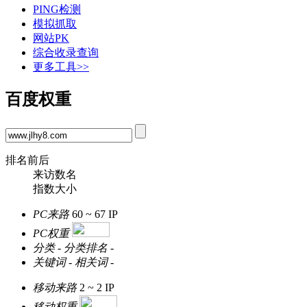
PING检测
模拟抓取
网站PK
综合收录查询
更多工具>>
百度权重
排名前后
来访数名
指数大小
PC来路
60 ~ 67
IP
PC权重
分类
-
分类排名
-
关键词
-
相关词
-
移动来路
2 ~ 2
IP
移动权重