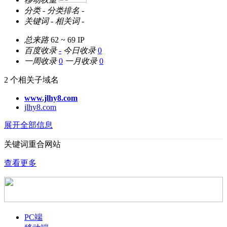
分类
-
分类排名
-
关键词
-
相关词
-
总来路
62 ~ 69
IP
百度收录
-
今日收录
0
一周收录
0
一月收录
0
2 个相关子域名
www.jlhy8.com
jlhy8.com
展开全部信息
关键词重合网站
查看更多
PC端