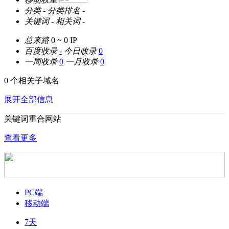
分类
-
分类排名
-
关键词
-
相关词
-
总来路
0 ~ 0
IP
百度收录
-
今日收录
0
一周收录
0
一月收录
0
0 个相关子域名
展开全部信息
关键词重合网站
查看更多
PC端
移动端
7天