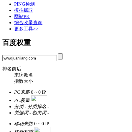
PING检测
模拟抓取
网站PK
综合收录查询
更多工具>>
百度权重
排名前后
来访数名
指数大小
PC来路
0 ~ 0
IP
PC权重
分类
-
分类排名
-
关键词
-
相关词
-
移动来路
0 ~ 0
IP
移动权重