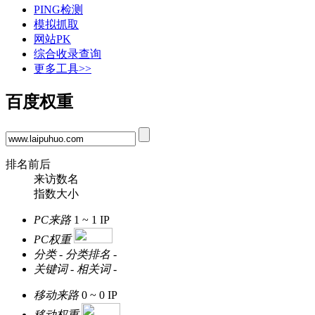
PING检测
模拟抓取
网站PK
综合收录查询
更多工具>>
百度权重
排名前后
来访数名
指数大小
PC来路
1 ~ 1
IP
PC权重
分类
-
分类排名
-
关键词
-
相关词
-
移动来路
0 ~ 0
IP
移动权重