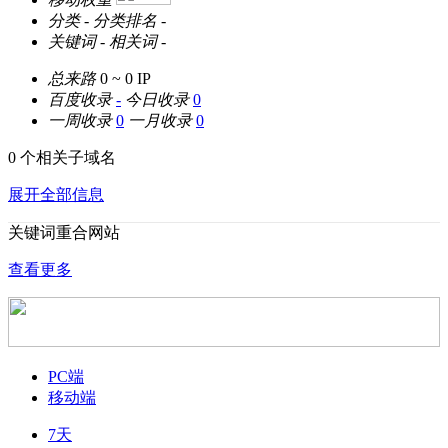
分类
-
分类排名
-
关键词
-
相关词
-
总来路
0 ~ 0
IP
百度收录
-
今日收录
0
一周收录
0
一月收录
0
0 个相关子域名
展开全部信息
关键词重合网站
查看更多
PC端
移动端
7天