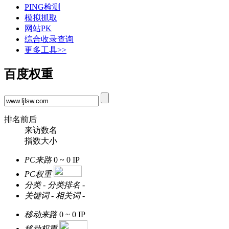
PING检测
模拟抓取
网站PK
综合收录查询
更多工具>>
百度权重
排名前后
来访数名
指数大小
PC来路
0 ~ 0
IP
PC权重
分类
-
分类排名
-
关键词
-
相关词
-
移动来路
0 ~ 0
IP
移动权重