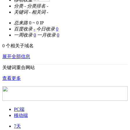
分类
-
分类排名
-
关键词
-
相关词
-
总来路
0 ~ 0
IP
百度收录
-
今日收录
0
一周收录
0
一月收录
0
0 个相关子域名
展开全部信息
关键词重合网站
查看更多
PC端
移动端
7天