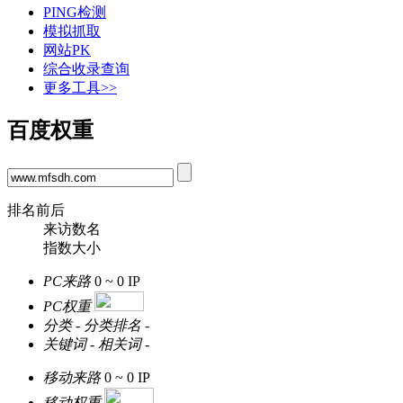
PING检测
模拟抓取
网站PK
综合收录查询
更多工具>>
百度权重
排名前后
来访数名
指数大小
PC来路
0 ~ 0
IP
PC权重
分类
-
分类排名
-
关键词
-
相关词
-
移动来路
0 ~ 0
IP
移动权重