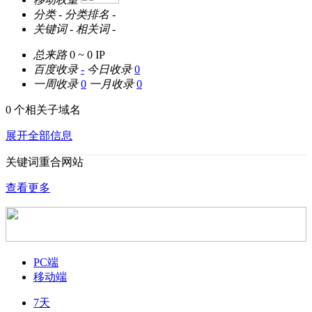
分类
-
分类排名
-
关键词
-
相关词
-
总来路
0 ~ 0
IP
百度收录
-
今日收录
0
一周收录
0
一月收录
0
0 个相关子域名
展开全部信息
关键词重合网站
查看更多
PC端
移动端
7天