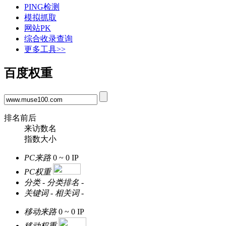
PING检测
模拟抓取
网站PK
综合收录查询
更多工具>>
百度权重
排名前后
来访数名
指数大小
PC来路
0 ~ 0
IP
PC权重
分类
-
分类排名
-
关键词
-
相关词
-
移动来路
0 ~ 0
IP
移动权重