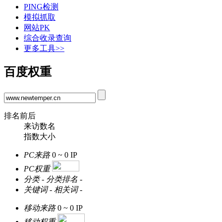
PING检测
模拟抓取
网站PK
综合收录查询
更多工具>>
百度权重
排名前后
来访数名
指数大小
PC来路
0 ~ 0
IP
PC权重
分类
-
分类排名
-
关键词
-
相关词
-
移动来路
0 ~ 0
IP
移动权重