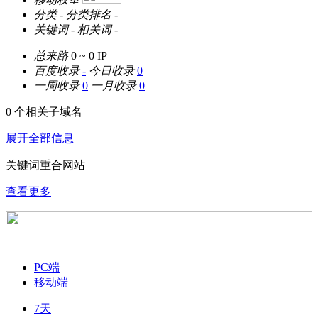
分类
-
分类排名
-
关键词
-
相关词
-
总来路
0 ~ 0
IP
百度收录
-
今日收录
0
一周收录
0
一月收录
0
0 个相关子域名
展开全部信息
关键词重合网站
查看更多
PC端
移动端
7天