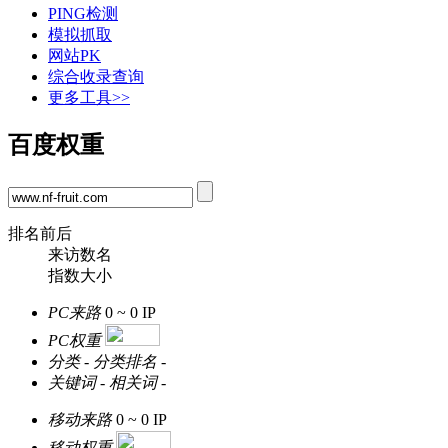
PING检测
模拟抓取
网站PK
综合收录查询
更多工具>>
百度权重
排名前后
来访数名
指数大小
PC来路
0 ~ 0
IP
PC权重
分类
-
分类排名
-
关键词
-
相关词
-
移动来路
0 ~ 0
IP
移动权重