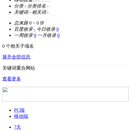
分类
-
分类排名
-
关键词
-
相关词
-
总来路
0 ~ 0
IP
百度收录
-
今日收录
0
一周收录
0
一月收录
0
0 个相关子域名
展开全部信息
关键词重合网站
查看更多
PC端
移动端
7天