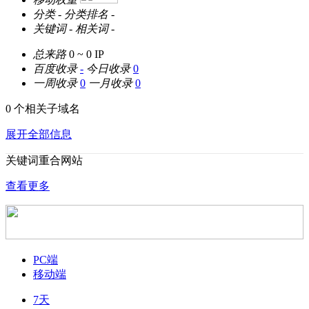
分类
-
分类排名
-
关键词
-
相关词
-
总来路
0 ~ 0
IP
百度收录
-
今日收录
0
一周收录
0
一月收录
0
0 个相关子域名
展开全部信息
关键词重合网站
查看更多
PC端
移动端
7天