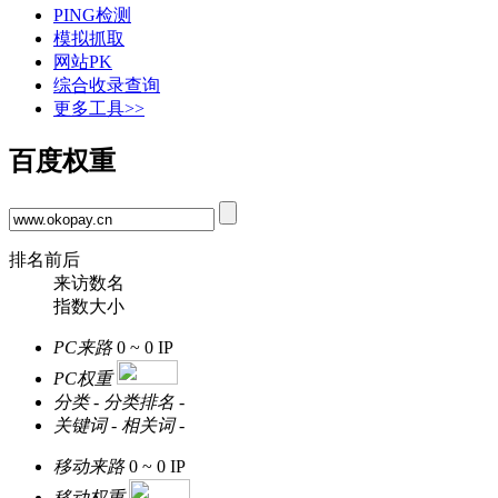
PING检测
模拟抓取
网站PK
综合收录查询
更多工具>>
百度权重
排名前后
来访数名
指数大小
PC来路
0 ~ 0
IP
PC权重
分类
-
分类排名
-
关键词
-
相关词
-
移动来路
0 ~ 0
IP
移动权重