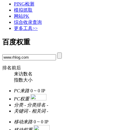
PING检测
模拟抓取
网站PK
综合收录查询
更多工具>>
百度权重
排名前后
来访数名
指数大小
PC来路
0 ~ 0
IP
PC权重
分类
-
分类排名
-
关键词
-
相关词
-
移动来路
0 ~ 0
IP
移动权重