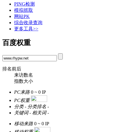
PING检测
模拟抓取
网站PK
综合收录查询
更多工具>>
百度权重
排名前后
来访数名
指数大小
PC来路
0 ~ 0
IP
PC权重
分类
-
分类排名
-
关键词
-
相关词
-
移动来路
0 ~ 0
IP
移动权重