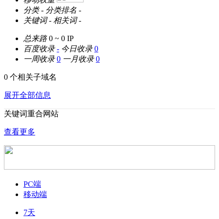
分类
-
分类排名
-
关键词
-
相关词
-
总来路
0 ~ 0
IP
百度收录
-
今日收录
0
一周收录
0
一月收录
0
0 个相关子域名
展开全部信息
关键词重合网站
查看更多
PC端
移动端
7天