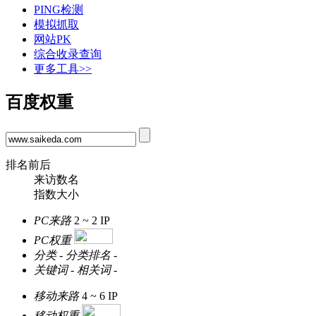
PING检测
模拟抓取
网站PK
综合收录查询
更多工具>>
百度权重
排名前后
来访数名
指数大小
PC来路
2 ~ 2
IP
PC权重
分类
-
分类排名
-
关键词
-
相关词
-
移动来路
4 ~ 6
IP
移动权重