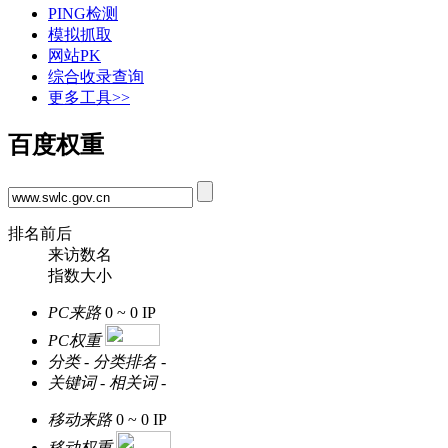
PING检测
模拟抓取
网站PK
综合收录查询
更多工具>>
百度权重
排名前后
来访数名
指数大小
PC来路
0 ~ 0
IP
PC权重
分类
-
分类排名
-
关键词
-
相关词
-
移动来路
0 ~ 0
IP
移动权重