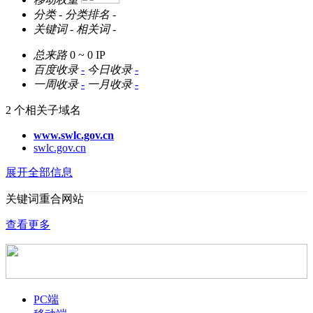
分类
-
分类排名
-
关键词
-
相关词
-
总来路
0 ~ 0
IP
百度收录
-
今日收录
-
一周收录
-
一月收录
-
2 个相关子域名
www.swlc.gov.cn
swlc.gov.cn
展开全部信息
关键词重合网站
查看更多
PC端