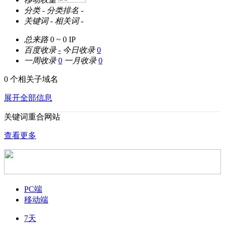
分类
-
分类排名
-
关键词
-
相关词
-
总来路
0 ~ 0
IP
百度收录
-
今日收录
0
一周收录
0
一月收录
0
0 个相关子域名
展开全部信息
关键词重合网站
查看更多
PC端
移动端
7天