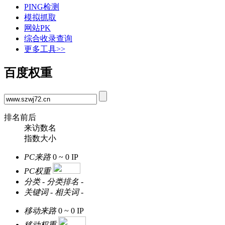
PING检测
模拟抓取
网站PK
综合收录查询
更多工具>>
百度权重
排名前后
来访数名
指数大小
PC来路
0 ~ 0
IP
PC权重
分类
-
分类排名
-
关键词
-
相关词
-
移动来路
0 ~ 0
IP
移动权重