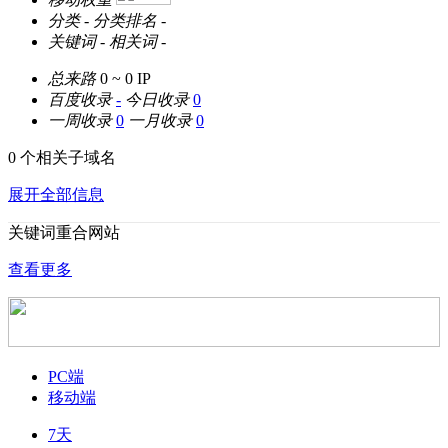
分类
-
分类排名
-
关键词
-
相关词
-
总来路
0 ~ 0
IP
百度收录
-
今日收录
0
一周收录
0
一月收录
0
0 个相关子域名
展开全部信息
关键词重合网站
查看更多
PC端
移动端
7天