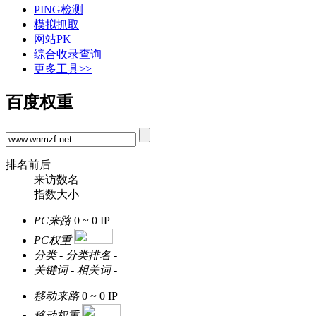
PING检测
模拟抓取
网站PK
综合收录查询
更多工具>>
百度权重
排名前后
来访数名
指数大小
PC来路
0 ~ 0
IP
PC权重
分类
-
分类排名
-
关键词
-
相关词
-
移动来路
0 ~ 0
IP
移动权重