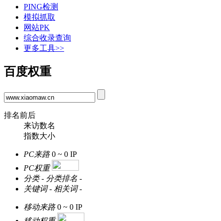
PING检测
模拟抓取
网站PK
综合收录查询
更多工具>>
百度权重
排名前后
来访数名
指数大小
PC来路
0 ~ 0
IP
PC权重
分类
-
分类排名
-
关键词
-
相关词
-
移动来路
0 ~ 0
IP
移动权重