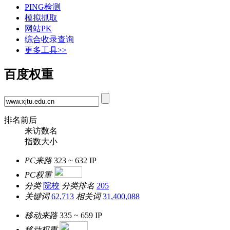
PING检测
模拟抓取
网站PK
综合收录查询
更多工具>>
百度权重
排名前后
来访数名
指数大小
PC来路
323 ~ 632
IP
PC权重
分类
院校
分类排名
205
关键词
62,713
相关词
31,400,088
移动来路
335 ~ 659
IP
移动权重