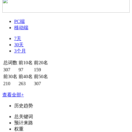
PC端
移动端
7天
30天
3个月
总词数
前10名
前20名
307
97
159
前30名
前40名
前50名
210
263
307
查看全部+
历史趋势
总关键词
预计来路
权重