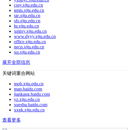
cssy.xjtu.edu.cn
gmis.xjtu.edu.cn
sie.xjtu.edu.cn
sfs.xjtu.edu.cn
hr.xjtu.edu.cn
xmtxy.xjtu.edu.cn
www.dyyy.xjtu.edu.cn
office.xjtu.edu.cn
necp.xjtu.edu.cn
xq.xjtu.edu.cn
展开全部信息
关键词重合网站
mob.xjtu.edu.cn
map.baidu.com
jiankang.baidu.com
yz.xjtu.edu.cn
xueshu.baidu.com
xxgk.xjtu.edu.cn
查看更多