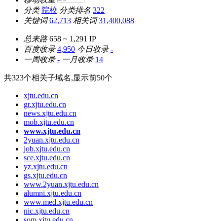
分类
院校
分类排名
322
关键词
62,713
相关词
31,400,088
总来路
658 ~ 1,291
IP
百度收录
4,950
今日收录
-
一周收录
-
一月收录
14
共
323
个相关子域名,显示前
50
个
xjtu.edu.cn
gr.xjtu.edu.cn
news.xjtu.edu.cn
mob.xjtu.edu.cn
www.xjtu.edu.cn
2yuan.xjtu.edu.cn
job.xjtu.edu.cn
sce.xjtu.edu.cn
yz.xjtu.edu.cn
gs.xjtu.edu.cn
www.2yuan.xjtu.edu.cn
alumni.xjtu.edu.cn
www.med.xjtu.edu.cn
nic.xjtu.edu.cn
som.xjtu.edu.cn