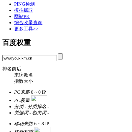
PING检测
模拟抓取
网站PK
综合收录查询
更多工具>>
百度权重
排名前后
来访数名
指数大小
PC来路
0 ~ 0
IP
PC权重
分类
-
分类排名
-
关键词
-
相关词
-
移动来路
6 ~ 8
IP
移动权重