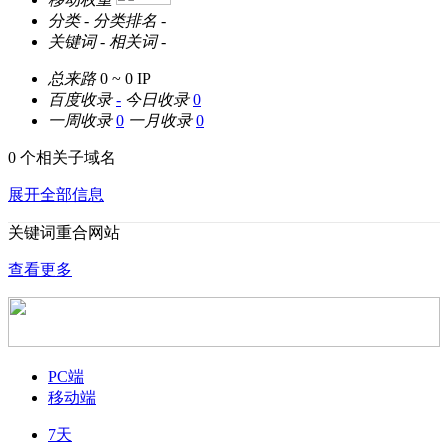
分类
-
分类排名
-
关键词
-
相关词
-
总来路
0 ~ 0
IP
百度收录
-
今日收录
0
一周收录
0
一月收录
0
0 个相关子域名
展开全部信息
关键词重合网站
查看更多
PC端
移动端
7天