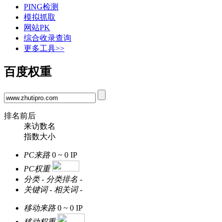
PING检测
模拟抓取
网站PK
综合收录查询
更多工具>>
百度权重
排名前后
来访数名
指数大小
PC来路
0 ~ 0
IP
PC权重
分类
-
分类排名
-
关键词
-
相关词
-
移动来路
0 ~ 0
IP
移动权重