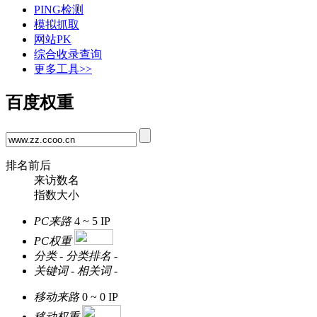
PING检测
模拟抓取
网站PK
综合收录查询
更多工具>>
百度权重
排名前后
来访数名
指数大小
PC来路
4 ~ 5
IP
PC权重
分类
-
分类排名
-
关键词
-
相关词
-
移动来路
0 ~ 0
IP
移动权重