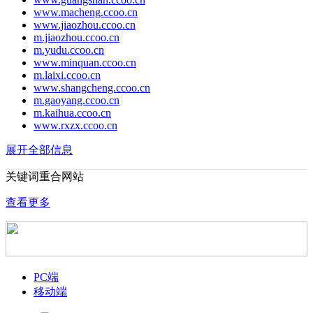
www.macheng.ccoo.cn
www.jiaozhou.ccoo.cn
m.jiaozhou.ccoo.cn
m.yudu.ccoo.cn
www.minquan.ccoo.cn
m.laixi.ccoo.cn
www.shangcheng.ccoo.cn
m.gaoyang.ccoo.cn
m.kaihua.ccoo.cn
www.rxzx.ccoo.cn
展开全部信息
关键词重合网站
查看更多
PC端
移动端