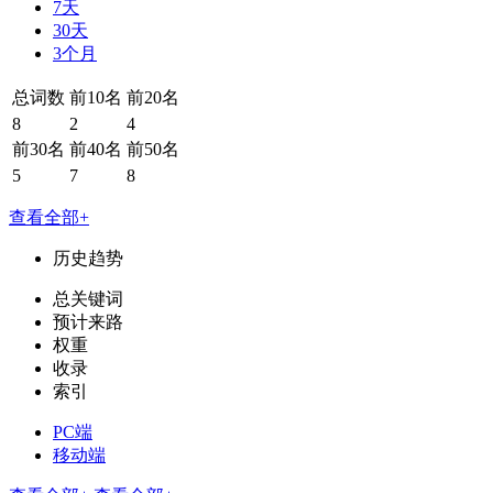
7天
30天
3个月
总词数
前10名
前20名
8
2
4
前30名
前40名
前50名
5
7
8
查看全部+
历史趋势
总关键词
预计来路
权重
收录
索引
PC端
移动端