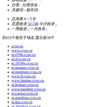
分类
-
分类排名
-
关键词
-
相关词
-
总来路
4 ~ 5
IP
百度收录
32,748
今日收录
-
一周收录
-
一月收录
-
共
633
个相关子域名,显示前
50
个
ccoo.cn
www.ccoo.cn
m.0796.ccoo.cn
m.sf.ccoo.cn
m.1818js.ccoo.cn
m.huanan.ccoo.cn
m.jingdong.ccoo.cn
www.lf.ccoo.cn
www.linqing.ccoo.cn
m.heshan.ccoo.cn
www.baoding.ccoo.cn
m.cangxi.ccoo.cn
m.gaozhou.ccoo.cn
m.lep.ccoo.cn
m.zhanhua.ccoo.cn