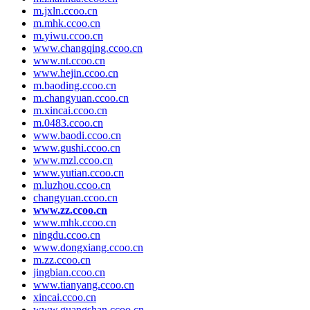
m.jxln.ccoo.cn
m.mhk.ccoo.cn
m.yiwu.ccoo.cn
www.changqing.ccoo.cn
www.nt.ccoo.cn
www.hejin.ccoo.cn
m.baoding.ccoo.cn
m.changyuan.ccoo.cn
m.xincai.ccoo.cn
m.0483.ccoo.cn
www.baodi.ccoo.cn
www.gushi.ccoo.cn
www.mzl.ccoo.cn
www.yutian.ccoo.cn
m.luzhou.ccoo.cn
changyuan.ccoo.cn
www.zz.ccoo.cn
www.mhk.ccoo.cn
ningdu.ccoo.cn
www.dongxiang.ccoo.cn
m.zz.ccoo.cn
jingbian.ccoo.cn
www.tianyang.ccoo.cn
xincai.ccoo.cn
www.guangshan.ccoo.cn