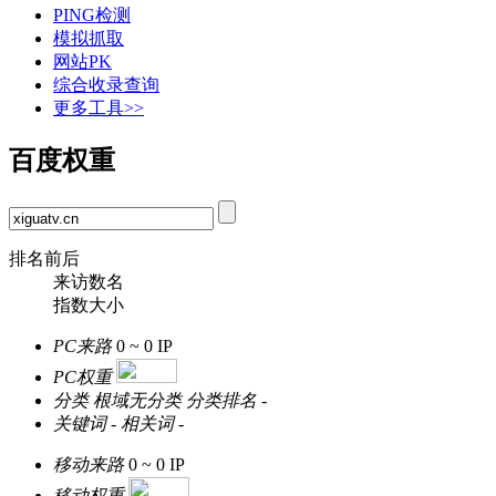
PING检测
模拟抓取
网站PK
综合收录查询
更多工具>>
百度权重
排名前后
来访数名
指数大小
PC来路
0 ~ 0
IP
PC权重
分类
根域无分类
分类排名
-
关键词
-
相关词
-
移动来路
0 ~ 0
IP
移动权重