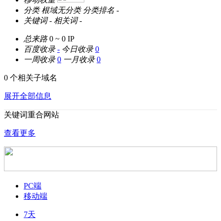
分类
根域无分类
分类排名
-
关键词
-
相关词
-
总来路
0 ~ 0
IP
百度收录
-
今日收录
0
一周收录
0
一月收录
0
0 个相关子域名
展开全部信息
关键词重合网站
查看更多
PC端
移动端
7天