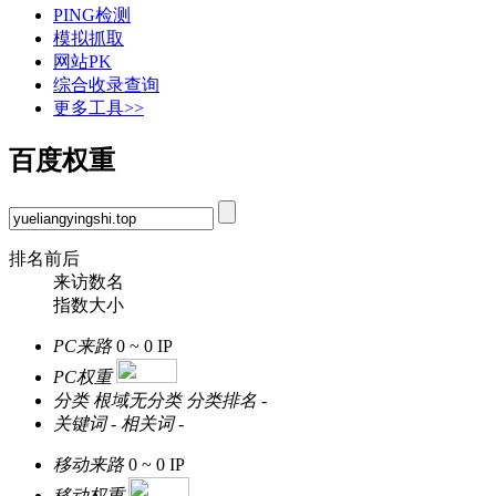
PING检测
模拟抓取
网站PK
综合收录查询
更多工具>>
百度权重
排名前后
来访数名
指数大小
PC来路
0 ~ 0
IP
PC权重
分类
根域无分类
分类排名
-
关键词
-
相关词
-
移动来路
0 ~ 0
IP
移动权重