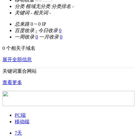
分类
根域无分类
分类排名
-
关键词
-
相关词
-
总来路
0 ~ 0
IP
百度收录
-
今日收录
0
一周收录
0
一月收录
0
0 个相关子域名
展开全部信息
关键词重合网站
查看更多
PC端
移动端
7天