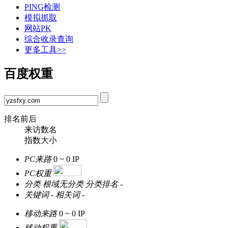
PING检测
模拟抓取
网站PK
综合收录查询
更多工具>>
百度权重
排名前后
来访数名
指数大小
PC来路
0 ~ 0
IP
PC权重
分类
根域无分类
分类排名
-
关键词
-
相关词
-
移动来路
0 ~ 0
IP
移动权重