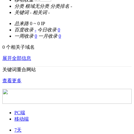
分类
根域无分类
分类排名
-
关键词
-
相关词
-
总来路
0 ~ 0
IP
百度收录
-
今日收录
0
一周收录
0
一月收录
0
0 个相关子域名
展开全部信息
关键词重合网站
查看更多
PC端
移动端
7天