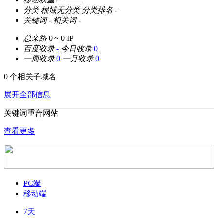
分类
根域无分类
分类排名
-
关键词
-
相关词
-
总来路
0 ~ 0
IP
百度收录
-
今日收录
0
一周收录
0
一月收录
0
0 个相关子域名
展开全部信息
关键词重合网站
查看更多
PC端
移动端
7天