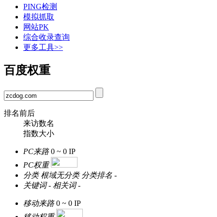
PING检测
模拟抓取
网站PK
综合收录查询
更多工具>>
百度权重
排名前后
来访数名
指数大小
PC来路
0 ~ 0
IP
PC权重
分类
根域无分类
分类排名
-
关键词
-
相关词
-
移动来路
0 ~ 0
IP
移动权重