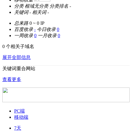
分类
根域无分类
分类排名
-
关键词
-
相关词
-
总来路
0 ~ 0
IP
百度收录
-
今日收录
0
一周收录
0
一月收录
0
0 个相关子域名
展开全部信息
关键词重合网站
查看更多
PC端
移动端
7天