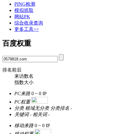
PING检测
模拟抓取
网站PK
综合收录查询
更多工具>>
百度权重
排名前后
来访数名
指数大小
PC来路
0 ~ 0
IP
PC权重
分类
根域无分类
分类排名
-
关键词
-
相关词
-
移动来路
0 ~ 0
IP
移动权重