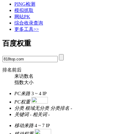
PING检测
模拟抓取
网站PK
综合收录查询
更多工具>>
百度权重
排名前后
来访数名
指数大小
PC来路
3 ~ 4
IP
PC权重
分类
根域无分类
分类排名
-
关键词
-
相关词
-
移动来路
4 ~ 7
IP
移动权重