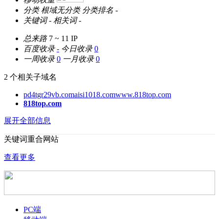
分类
根域无分类
分类排名
-
关键词
-
相关词
-
总来路
7 ~ 11
IP
百度收录
-
今日收录
0
一周收录
0
一月收录
0
2 个相关子域名
pd4tgr29vb.comaisi1018.comwww.818top.com
818top.com
展开全部信息
关键词重合网站
查看更多
PC端