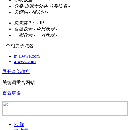
分类
根域无分类
分类排名
-
关键词
-
相关词
-
总来路
2 ~ 2
IP
百度收录
-
今日收录
-
一周收录
-
一月收录
-
2 个相关子域名
m.aiwwe.com
aiwwe.com
展开全部信息
关键词重合网站
查看更多
PC端