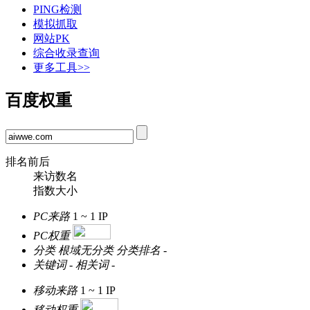
PING检测
模拟抓取
网站PK
综合收录查询
更多工具>>
百度权重
排名前后
来访数名
指数大小
PC来路
1 ~ 1
IP
PC权重
分类
根域无分类
分类排名
-
关键词
-
相关词
-
移动来路
1 ~ 1
IP
移动权重