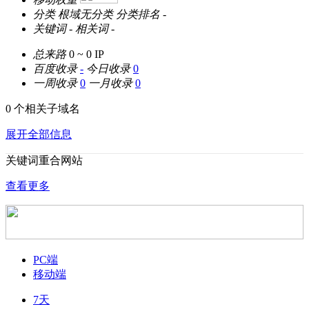
分类
根域无分类
分类排名
-
关键词
-
相关词
-
总来路
0 ~ 0
IP
百度收录
-
今日收录
0
一周收录
0
一月收录
0
0 个相关子域名
展开全部信息
关键词重合网站
查看更多
PC端
移动端
7天