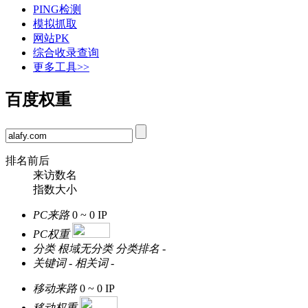
PING检测
模拟抓取
网站PK
综合收录查询
更多工具>>
百度权重
排名前后
来访数名
指数大小
PC来路
0 ~ 0
IP
PC权重
分类
根域无分类
分类排名
-
关键词
-
相关词
-
移动来路
0 ~ 0
IP
移动权重