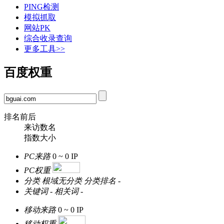
PING检测
模拟抓取
网站PK
综合收录查询
更多工具>>
百度权重
排名前后
来访数名
指数大小
PC来路
0 ~ 0
IP
PC权重
分类
根域无分类
分类排名
-
关键词
-
相关词
-
移动来路
0 ~ 0
IP
移动权重