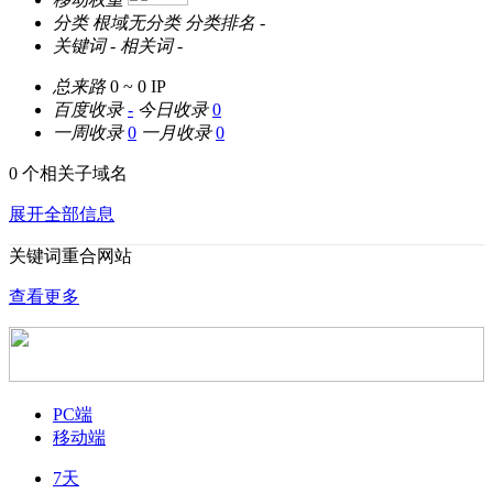
分类
根域无分类
分类排名
-
关键词
-
相关词
-
总来路
0 ~ 0
IP
百度收录
-
今日收录
0
一周收录
0
一月收录
0
0 个相关子域名
展开全部信息
关键词重合网站
查看更多
PC端
移动端
7天