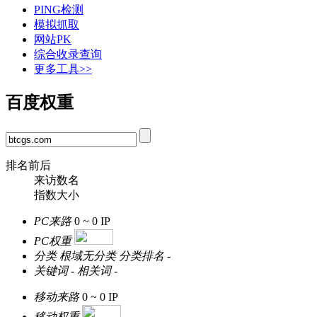
PING检测
模拟抓取
网站PK
综合收录查询
更多工具>>
百度权重
排名前后
来访数名
指数大小
PC来路
0 ~ 0
IP
PC权重
分类
根域无分类
分类排名
-
关键词
-
相关词
-
移动来路
0 ~ 0
IP
移动权重