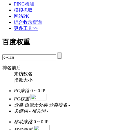
PING检测
模拟抓取
网站PK
综合收录查询
更多工具>>
百度权重
排名前后
来访数名
指数大小
PC来路
0 ~ 0
IP
PC权重
分类
根域无分类
分类排名
-
关键词
-
相关词
-
移动来路
0 ~ 0
IP
移动权重