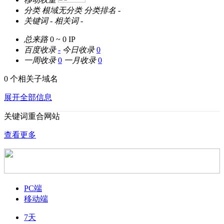
分类
根域无分类
分类排名
-
关键词
-
相关词
-
总来路
0 ~ 0
IP
百度收录
-
今日收录
0
一周收录
0
一月收录
0
0 个相关子域名
展开全部信息
关键词重合网站
查看更多
PC端
移动端
7天