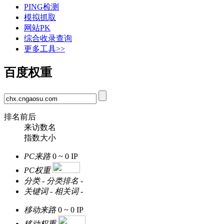
PING检测
模拟抓取
网站PK
综合收录查询
更多工具>>
百度权重
排名前后
来访数名
指数大小
PC来路
0 ~ 0
IP
PC权重
分类
-
分类排名
-
关键词
-
相关词
-
移动来路
0 ~ 0
IP
移动权重